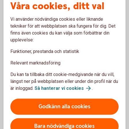
Våra cookies, ditt val
Vanliga frågor och svar om
Vi använder nödvändiga cookies eller liknande
Företagsobligationer
tekniker för att webbplatsen ska fungera för dig. Det
finns även cookies du kan välja som förbättrar din
upplevelse:
Vem kan köpa företagsobligationer?
Funktioner, prestanda och statistik
Vilken är lägsta placeringsvolymen?
Relevant marknadsföring
Vilka faciliteter behövs för att kunna handla?
Du kan ta tillbaka ditt cookie-medgivande när du vill,
längst ner på webbplatsen eller under din profil när du
är inloggad.
Så hanterar vi
cookies
.
Godkänn alla cookies
Ränteplaceringar
Bara nödvändiga cookies
Bostadsobligationer