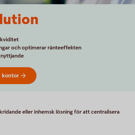
lution
kviditet
ångar och optimerar ränteeffekten
tnyttjande
å
kontor
kridande eller inhemsk lösning för att centralisera