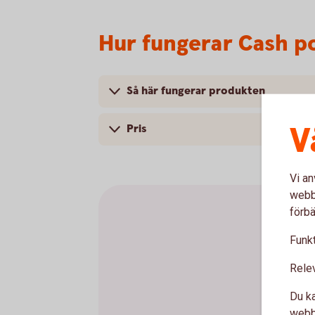
Hur fungerar Cash po
Så här fungerar produkten
V
Pris
Vi an
webbp
förbä
Funkt
Rele
Du ka
webbp