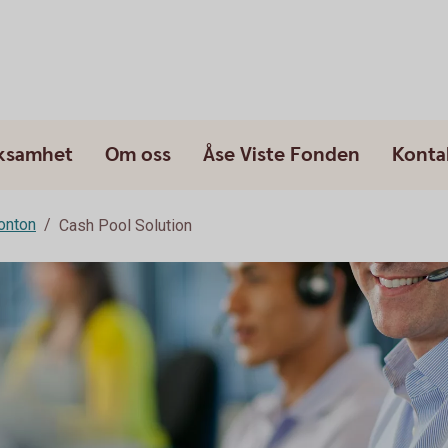
rksamhet
Om oss
Åse Viste Fonden
Konta
onton
Cash Pool Solution