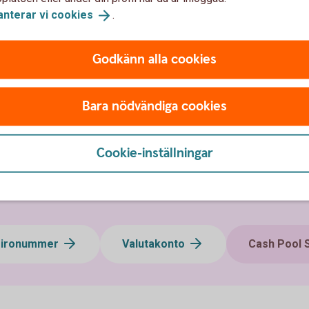
anterar vi
cookies
.
men att kontakta er kundansvarige eller ett
Godkänn alla cookies
Bara nödvändiga cookies
Cookie-inställningar
gironummer
Valutakonto
Cash Pool S