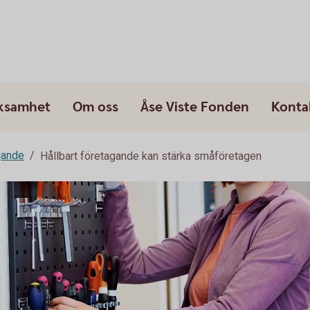
rksamhet
Om oss
Åse Viste Fonden
Konta
gande
Hållbart företagande kan stärka småföretagen