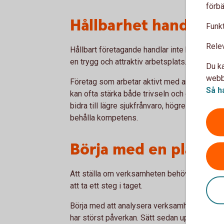
förbä
Hållbarhet handlar 
Funkt
Rele
Hållbart företagande handlar inte bara om klim
en trygg och attraktiv arbetsplats.
Du ka
webbp
Företag som arbetar aktivt med arbetsmiljö
Så h
kan ofta stärka både trivseln och engageman
bidra till lägre sjukfrånvaro, högre produktivi
behålla kompetens.
Börja med en plan
Att ställa om verksamheten behöver inte ske
att ta ett steg i taget.
Börja med att analysera verksamhetens förut
har störst påverkan. Sätt sedan upp tydliga 