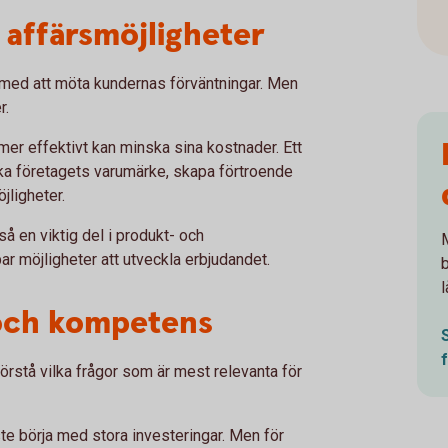
 affärsmöjligheter
 med att möta kundernas förväntningar. Men
r.
er effektivt kan minska sina kostnader. Ett
ka företagets varumärke, skapa förtroende
jligheter.
så en viktig del i produkt- och
M
r möjligheter att utveckla erbjudandet.
l
 och kompetens
 förstå vilka frågor som är mest relevanta för
åste börja med stora investeringar. Men för