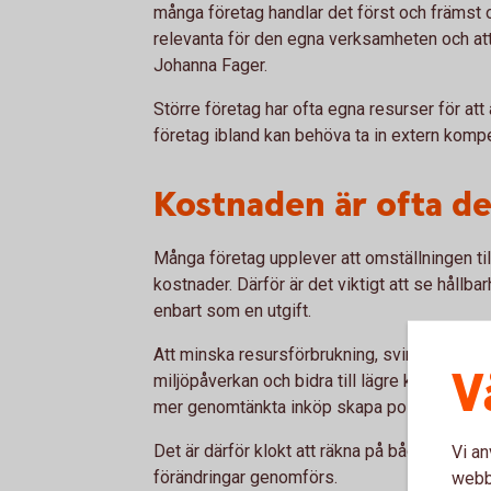
många företag handlar det först och främst o
relevanta för den egna verksamheten och att 
Johanna Fager.
Större företag har ofta egna resurser för at
företag ibland kan behöva ta in extern kompet
Kostnaden är ofta de
Många företag upplever att omställningen til
kostnader. Därför är det viktigt att se hållb
enbart som en utgift.
Att minska resursförbrukning, svinn och onö
V
miljöpåverkan och bidra till lägre kostnader
mer genomtänkta inköp skapa positiva effekt
Det är därför klokt att räkna på både kostnad
Vi an
förändringar genomförs.
webbp