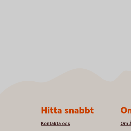
Sidfot
Hitta snabbt
Om
Kontakta oss
Om Å