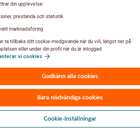
ttrar din upplevelse:
också om människor
ioner, prestanda och statistik
vant marknadsföring
at och miljö. Minst lika viktigt är att skapa
n ta tillbaka ditt cookie-medgivande när du vill, längst ner på
latsen eller under din profil när du är inloggad.
, kompetensutveckling och goda arbetsvillkor
anterar vi
cookies
.
get bland medarbetarna. Det kan i sin tur
tet och bättre möjligheter att rekrytera och
Godkänn alla cookies
Bara nödvändiga cookies
 på en gång. För många företag är det bättre
Cookie-inställningar
sättningar och identifiera de områden där ni
mål och en plan för hur arbetet ska