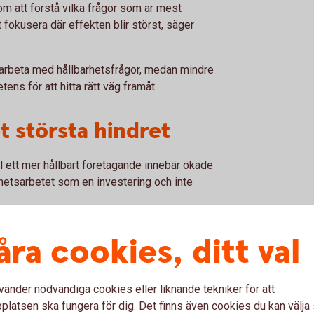
m att förstå vilka frågor som är mest
fokusera där effekten blir störst, säger
t arbeta med hållbarhetsfrågor, medan mindre
ens för att hitta rätt väg framåt.
t största hindret
l ett mer hållbart företagande innebär ökade
arhetsarbetet som en investering och inte
diga transporter kan både minska företagets
åra cookies, ditt val
. På samma sätt kan krav på leverantörer och
er över tid.
er och möjliga intäkter innan större
vänder nödvändiga cookies eller liknande tekniker för att
latsen ska fungera för dig. Det finns även cookies du kan välj