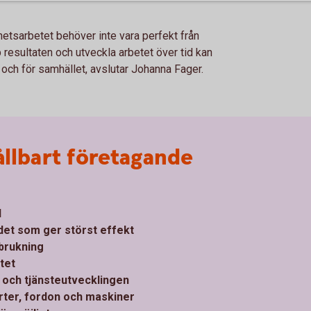
hetsarbetet behöver inte vara perfekt från
p resultaten och utveckla arbetet över tid kan
ch för samhället, avslutar Johanna Fager.
ållbart företagande
l
 det som ger störst effekt
brukning
tet
- och tjänsteutvecklingen
rter, fordon och maskiner