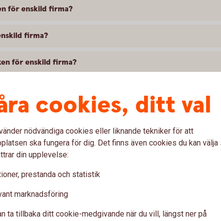
n för enskild firma?
nskild firma?
ken för enskild firma?
n för enskild firma mig som kund?
åra cookies, ditt val
ld firma?
vänder nödvändiga cookies eller liknande tekniker för att
latsen ska fungera för dig. Det finns även cookies du kan välj
ttrar din upplevelse:
 ansluta mig till med internetbanken för enskild firma?
ioner, prestanda och statistik
vant marknadsföring
r ansluta sig till internetbanken för enskild firma?
n ta tillbaka ditt cookie-medgivande när du vill, längst ner på