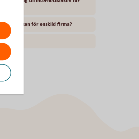
aderar mig till internetbanken för
internetbanken för enskild firma?
?