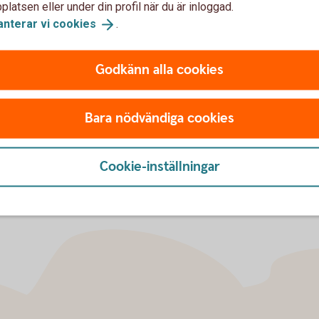
ankgiro. Vad händer med insättningsuppgifterna om jag uppgr
latsen eller under din profil när du är inloggad.
anterar vi
cookies
.
alningar som är gjorda, i privatdelen eller företagsdelen av 
Godkänn alla cookies
verföringar och betalningar via internetbanken/mobilbanken
Bara nödvändiga cookies
Cookie-inställningar