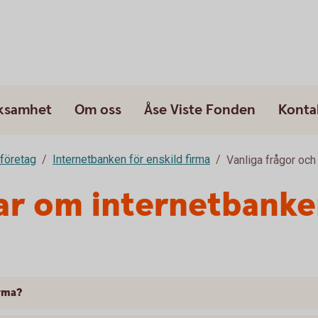
rksamhet
Om oss
Åse Viste Fonden
Konta
 företag
Internetbanken för enskild firma
Vanliga frågor och
ar om internetbanke
irma?