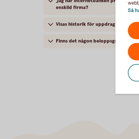
Jag har internetbanken privat och B
webbp
enskild firma?
Så h
Visas historik för uppdrag, t.ex. bet
Finns det någon beloppsgräns för ö