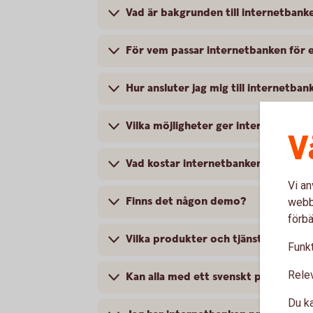
Vad är bakgrunden till internetbanke
För vem passar internetbanken för e
Hur ansluter jag mig till internetban
Vilka möjligheter ger internetbanke
V
Vad kostar internetbanken för enski
Vi an
Finns det någon demo?
webbp
förbä
Vilka produkter och tjänster kan jag
Funkt
Rele
Kan alla med ett svenskt personnumme
Du ka