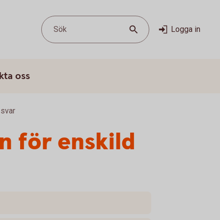
Sök
Logga in
kta oss
 svar
n för enskild