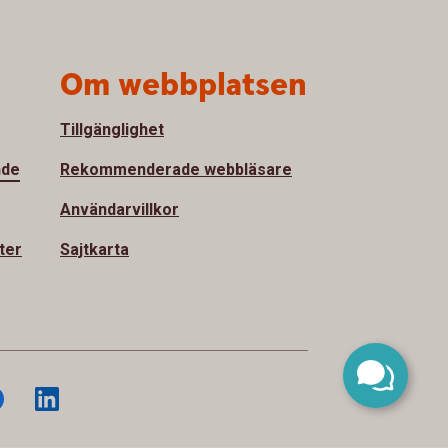
Om webbplatsen
Tillgänglighet
nde
Rekommenderade webbläsare
Användarvillkor
ter
Sajtkarta