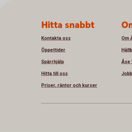
Sidfot
Hitta snabbt
Om
Kontakta oss
Om Å
Öppettider
Håll
Spärrhjälp
Åse 
Hitta till oss
Jobb
Priser, räntor och kurser