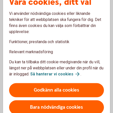
Våra cookies, ditt val
Ansvaret upphör när företaget är avregistrerat och
skulderna reglerade — ofta inom några veckor. Avtal som
Vi använder nödvändiga cookies eller liknande
bankkonton, hyreskontrakt och abonnemang avslutas.
tekniker för att webbplatsen ska fungera för dig. Det
finns även cookies du kan välja som förbättrar din
Handelsbolag
upplevelse:
Funktioner, prestanda och statistik
I handelsbolag måste alla delägare vara överens om
avvecklingen. Bolaget avregistreras hos Bolagsverket,
Relevant marknadsföring
skulder betalas och tillgångar säljs. Delägarna är personligt
ansvariga tills bolaget är avregistrerat och alla skulder är
Du kan ta tillbaka ditt cookie-medgivande när du vill,
betalda. Därefter avslutas även F-skatt, moms och
längst ner på webbplatsen eller under din profil när du
arbetsgivaravgifter hos Skatteverket.
är inloggad.
Så hanterar vi
cookies
.
Godkänn alla cookies
Behöver du hjälp med
Bara nödvändiga cookies
juridiken?