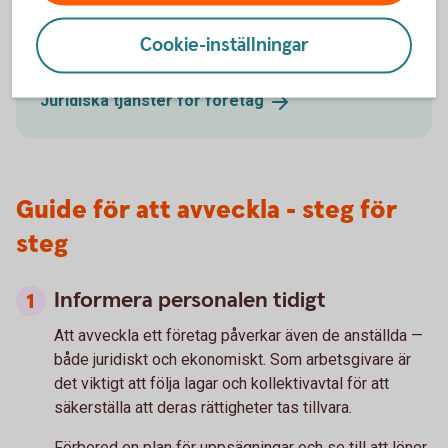
Vi kan hjälpa dig med till exempel aktieägaravtal,
Cookie-inställningar
konsultavtal och anställningsavtal.
Juridiska tjänster för
företag
Guide för att avveckla - steg för
steg
Informera personalen tidigt
Att avveckla ett företag påverkar även de anställda —
både juridiskt och ekonomiskt. Som arbetsgivare är
det viktigt att följa lagar och kollektivavtal för att
säkerställa att deras rättigheter tas tillvara.
Förbered en plan för uppsägningar och se till att löner