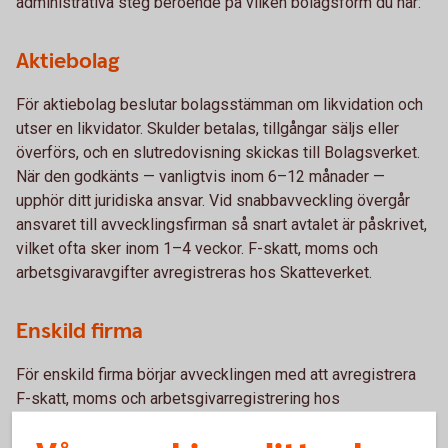
administrativa steg beroende på vilken bolagsform du har:
Aktiebolag
För aktiebolag beslutar bolagsstämman om likvidation och
utser en likvidator. Skulder betalas, tillgångar säljs eller
överförs, och en slutredovisning skickas till Bolagsverket.
När den godkänts — vanligtvis inom 6–12 månader —
upphör ditt juridiska ansvar. Vid snabbavveckling övergår
ansvaret till avvecklingsfirman så snart avtalet är påskrivet,
vilket ofta sker inom 1–4 veckor. F-skatt, moms och
arbetsgivaravgifter avregistreras hos Skatteverket.
Enskild firma
För enskild firma börjar avvecklingen med att avregistrera
F-skatt, moms och arbetsgivarregistrering hos
Skatteverket. Skulder och skatter betalas, en slutlig
deklaration lämnas in, och bokföringen sparas i minst sju år.