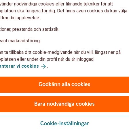
vänder nödvändiga cookies eller liknande tekniker för att
u först godkänna cookies för Funktioner, prestanda och statistik.
latsen ska fungera för dig. Det finns även cookies du kan välj
ttrar din upplevelse:
ioner, prestanda och statistik
vant marknadsföring
n ta tillbaka ditt cookie-medgivande när du vill, längst ner på
latsen eller under din profil när du är inloggad.
anterar vi cookies
.
Godkänn alla cookies
Bara nödvändiga cookies
Cookie-inställningar