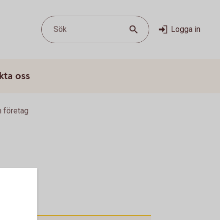
Sök
Logga in
kta oss
n företag