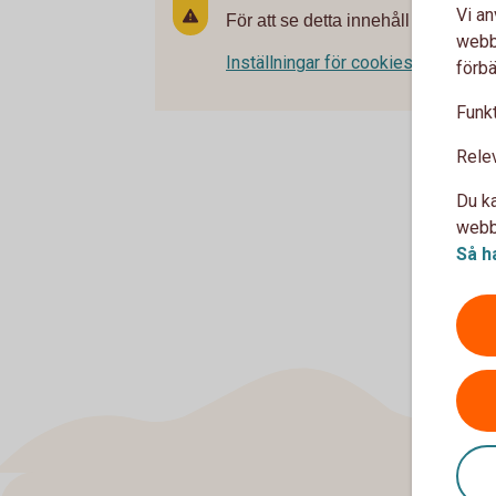
Vi an
För att se detta innehåll behöver d
webbp
Inställningar för cookies
förbä
Funkt
Rele
Du ka
webbp
Så h