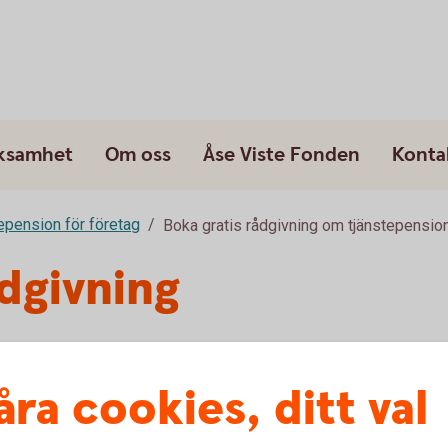
rksamhet
Om oss
Åse Viste Fonden
Konta
epension för företag
Boka gratis rådgivning om tjänstepensio
ådgivning
sionssparande och
åra cookies, ditt val
etag