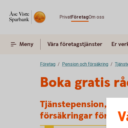
Privat
Företag
Om oss
Meny
Våra företagstjänster
Er ve
Företag
Pension och försäkring
Tjänst
Boka gratis r
Tjänstepension, pen
V
försäkringar för för