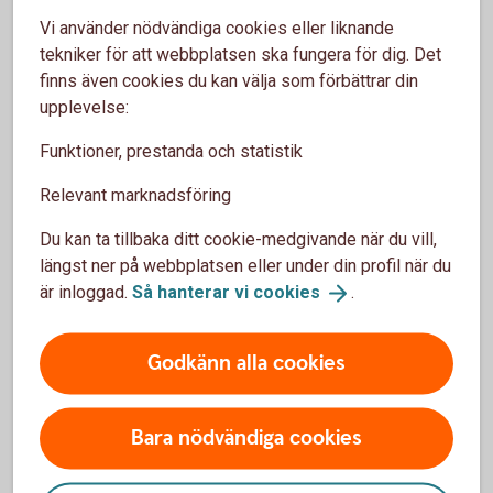
Vi använder nödvändiga cookies eller liknande
Skaffa Mobilt BankID i appen för
tekniker för att webbplatsen ska fungera för dig. Det
privatpersoner
finns även cookies du kan välja som förbättrar din
upplevelse:
Ladda ner BankID säkerhetsapp från App Store eller
Funktioner, prestanda och statistik
Google Play till din mobiltelefon.
Logga in i appen för privatpersoner med din
Relevant marknadsföring
säkerhetsdosa.
Du kan ta tillbaka ditt cookie-medgivande när du vill,
Tryck på menyraden.
längst ner på webbplatsen eller under din profil när du
Tryck på Inställningar.
är inloggad.
Så hanterar vi
cookies
.
Tryck på Övriga tjänster.
Tryck på Mobilt BankID.
Godkänn alla cookies
Tryck på Beställ Mobilt BankID
Godkänn villkoren och följ instruktionerna. Klart!
Bara nödvändiga cookies