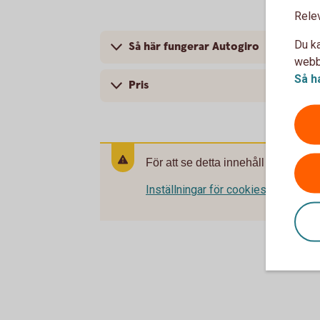
Rele
Du ka
Så här fungerar Autogiro
webbp
Så h
Pris
För att se detta innehåll behöver d
Inställningar för cookies