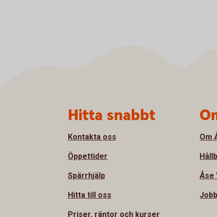
Sidfot
Hitta snabbt
Om
Kontakta oss
Om Å
Öppettider
Håll
Spärrhjälp
Åse 
Hitta till oss
Jobb
Priser, räntor och kurser