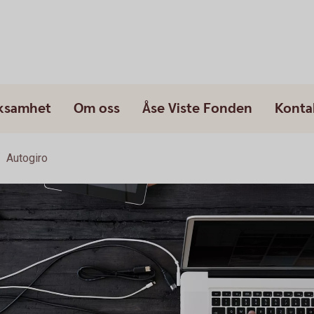
rksamhet
Om oss
Åse Viste Fonden
Konta
Autogiro