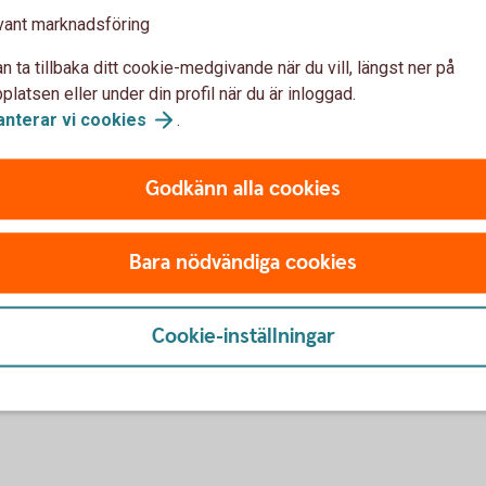
vant marknadsföring
n ta tillbaka ditt cookie-medgivande när du vill, längst ner på
latsen eller under din profil när du är inloggad.
anterar vi
cookies
.
Godkänn alla cookies
u först godkänna cookies för Funktioner, prestanda och statistik.
Bara nödvändiga cookies
Cookie-inställningar