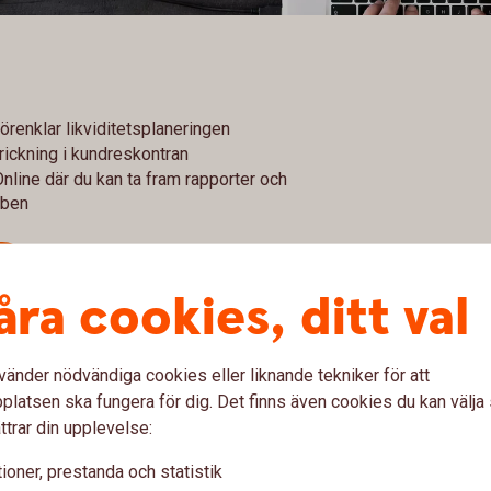
 förenklar likviditetsplaneringen
rickning i kundreskontran
Online där du kan ta fram rapporter och
bben
åra cookies, ditt val
vänder nödvändiga cookies eller liknande tekniker för att
latsen ska fungera för dig. Det finns även cookies du kan välj
lt enkelt och smidigt genom att pengarna dras
ttrar din upplevelse:
örfallodagen. Varken du eller din kund behöver bevaka
u komplett information om ditt företags Autogiro.
ioner, prestanda och statistik