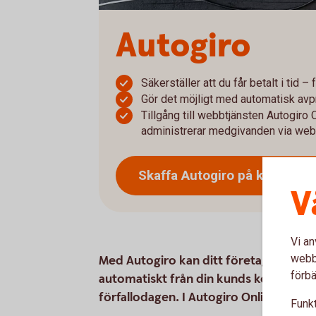
Autogiro
Säkerställer att du får betalt i tid –
Gör det möjligt med automatisk avp
Tillgång till webbtjänsten Autogiro 
administrerar medgivanden via we
Skaffa Autogiro på
kontor
V
Vi an
webbp
Med Autogiro kan ditt företag ta beta
förbä
automatiskt från din kunds konto på f
förfallodagen. I Autogiro Online får d
Funkt