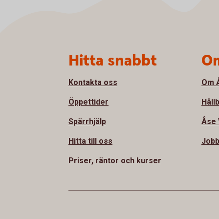
Sidfot
Hitta snabbt
Om
Kontakta oss
Om Å
Öppettider
Håll
Spärrhjälp
Åse 
Hitta till oss
Jobb
Priser, räntor och kurser