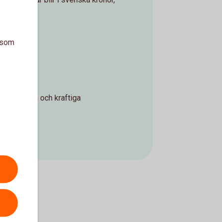
am i tiden.
a som
 mot snabba och kraftiga