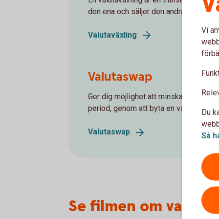
V
den ena och säljer den andra.
Vi an
Valutaväxling
webbp
förbä
Funkt
Valutaswap
Rele
Ger dig möjlighet att minska företage
period, genom att byta en valuta mot e
Du ka
webbp
Valutaswap
Så h
Se filmen om valutar