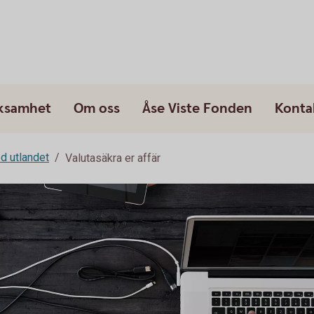
rksamhet
Om oss
Åse Viste Fonden
Konta
d utlandet
Valutasäkra er affär