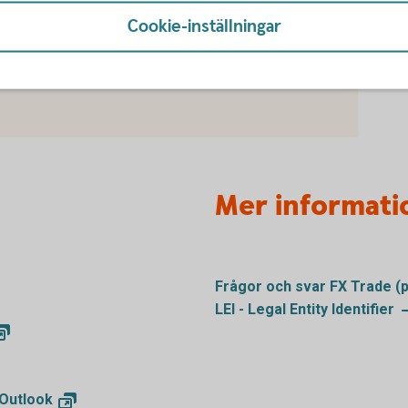
Cookie-inställningar
du först godkänna cookies för Funktioner, prestanda
Mer informati
Frågor och svar FX Trade
(
LEI - Legal Entity
Identifier
Outlook