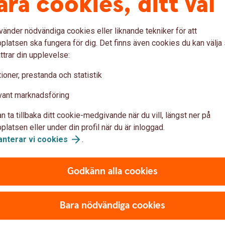
åra cookies, ditt val
även om affären sker längre fr
vänder nödvändiga cookies eller liknande tekniker för att
Valutatermin
latsen ska fungera för dig. Det finns även cookies du kan välj
ttrar din upplevelse:
ioner, prestanda och statistik
Valutaoption
vant marknadsföring
ts valutaexponering under en
En valutaoption försäkrar dig
n annan.
valutasvängningar.
n ta tillbaka ditt cookie-medgivande när du vill, längst ner på
latsen eller under din profil när du är inloggad.
Valutaoption
anterar vi
cookies
.
Godkänn alla cookies
Bara nödvändiga cookies
iskhantering