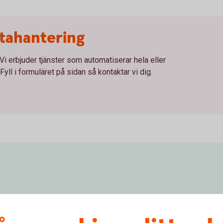
tahantering
 Vi erbjuder tjänster som automatiserar hela eller
Fyll i formuläret på sidan så kontaktar vi dig.
Valutatermin
an två valutor där du köper
Beräkna vad det exakta utfallet