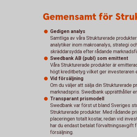
Gemensamt för Struk
Gedigen analys
Samtliga av våra Strukturerade produkt
analytiker inom makroanalys, strategi och
skräddarsydda efter rådande marknadsför
Swedbank AB (publ) som emittent
Våra Strukturerade produkter är emittera
högt kreditbetyg vilket ger investeraren e
Vid försäljning
Om du väljer att sälja din Strukturerade pr
marknadspris. Swedbank upprätthåller e
Transparant prismodell
Swedbank var först ut bland Sveriges sto
Strukturerade produkter. Med rådande pr
placeringen totalt kostar, redan vid investe
har du endast betalat förvaltningsavgift
försäljning.