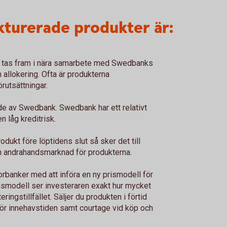
turerade produkter är:
er tas fram i nära samarbete med Swedbanks
 allokering. Ofta är produkterna
utsättningar.
de av Swedbank. Swedbank har ett relativt
n låg kreditrisk.
odukt före löptidens slut så sker det till
n andrahandsmarknad för produkterna.
rbanker med att införa en ny prismodell för
ismodell ser investeraren exakt hur mycket
ringstillfället. Säljer du produkten i förtid
 för innehavstiden samt courtage vid köp och