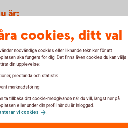
u är:
åra cookies, ditt val
sskyddad. Återbetalningsskyddet innebär att
till att du som lägst får tillbaka det nominella
ten, på återbetalningsdagen. Detta oavsett
vänder nödvändiga cookies eller liknande tekniker för att
ulle bli.
latsen ska fungera för dig. Det finns även cookies du kan välj
ttrar din upplevelse:
 exponering mot exempelvis aktiemarknaden,
pgång i det aktieindex eller den bolagskorg
ioner, prestanda och statistik
lja med vid uppgång men känner på förhand till
g, en attraktiv egenskap som kan sänka
vant marknadsföring
en i ränteportföljen.
n ta tillbaka ditt cookie-medgivande när du vill, längst ner på
ande marknad som sjunkit kraftigt så har
latsen eller under din profil när du är inloggad.
re produktens konstruktion.
anterar vi
cookies
.
t att följa hållbara underliggande
knad har extra hänsyn tagits till bland annat