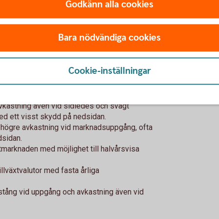
Godkänn alla cookies
 som inte lever upp till Swedbanks krav på en
Bara nödvändiga cookies
Nu
Cookie-inställningar
is och erbjuder egenskaper som kan vara
rtföljen. Här är några exempel:
avkastning även vid sidledes och svagt
ed ett visst skydd på nedsidan.
l högre avkastning vid marknadsuppgång, ofta
dsidan.
tmarknaden med möjlighet till halvårsvisa
llväxtvalutor med fasta årliga
vstång vid uppgång och avkastning även vid