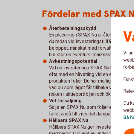
Fördelar med SPAX N
Återbetalningsskydd
V
En placering i SPAX Nu är återbetalning
du redan vid investeringstillfället känner 
beloppet, minskat med förvaltningsavgif
Vi an
hur stor en eventuell marknadsnedgång sk
webbp
Avkastningspotential
förbä
Vid en investering i SPAX Nu har du en
ofta med en hävstång vid en eventuell up
Funkt
produkten följer. Du har möjlighet att fö
vad du som lägst får tillbaka vid nedgån
Rele
risken i aktieportföljen och öka potential
Vid försäljning
Du ka
Säljs en SPAX Nu som följer en underligg
webbp
fallet ändå till viss del dämpats tack va
Så h
Hållbara SPAX Nu
Hållbara SPAX Nu ger investerare möjlighe
marknader. I urvalet av underliggande mar