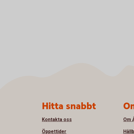
Sidfot
Hitta snabbt
Om
Kontakta oss
Om Å
Öppettider
Håll