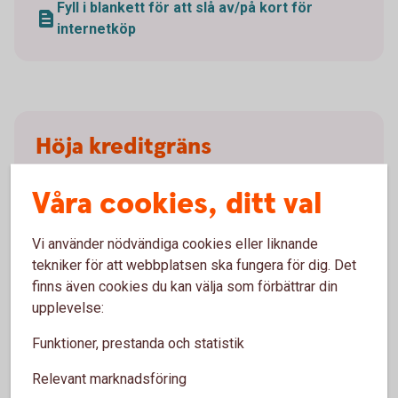
Fyll i blankett för att slå av/på kort för
internetköp
Höja kreditgräns
Vill du höja kreditgränsen för ditt kort gör du det
Våra cookies, ditt val
genom att skicka in en ansökan. Fyll i
ansökningsblanketten nedan och skicka in den via
Vi använder nödvändiga cookies eller liknande
post eller genom att mejla den till
tekniker för att webbplatsen ska fungera för dig. Det
business.card@entercard.
com
.
finns även cookies du kan välja som förbättrar din
upplevelse:
Är du ensam firmatecknare kan du även ansöka
digitalt genom Entercards ansökningsformulär.
Funktioner, prestanda och statistik
Fyll i ansökningsblankett för höjd kreditgräns
Relevant marknadsföring
(pdf)