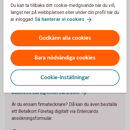
Du kan ta tillbaka ditt cookie-medgivande när du vill,
Ansök digitalt om höjd kreditgräns som ensam
längst ner på webbplatsen eller under din profil när du
firmatecknare
är inloggad.
Så hanterar vi
cookies
.
Godkänn alla cookies
Beställ kort till en kollega
Bara nödvändiga cookies
Behöver en kollega på företaget ett företagskort?
Du kan enkelt beställa det om du är firmatecknare
Cookie-inställningar
genom att skicka in en beställningsblankett via post
eller genom att mejla den till
business.card@entercard.
com
.
Är du ensam firmatecknare? Då kan du även beställa
ett Betalkort Företag digitalt via Entercards
ansökningsformulär.